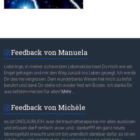
Feedback von Manuela
Liebe Inge, in meiner schwersten Lebenskrise hast Du mich wie ein
Engel getragen und mir den Weg zurück ins Leben gezeigt. Ich werde
Dir das nie vergessen. Dein wunderbares Wesen hat mich zu tiefst
berührt und dank Dir stehe ich wieder fest am Boden. Ich danke Dir
aus tiefstem Herzen für alles!
Mehr...
Feedback von Michèle
es ist UNGLAUBLICH, was die traumatherapie bei mir alles auslösen
und erlösen darf! einfach: wow. und - danke!!!!!!! ein ganz neues
lebensgefühl erwacht und ich bin unendlich dankbar dafür. es ist ein